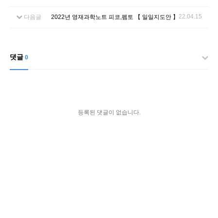
22.04.15
다음글
2022년 영재과학노트 피코,펨토 【 일일지도안 】
댓글
0
등록된 댓글이 없습니다.