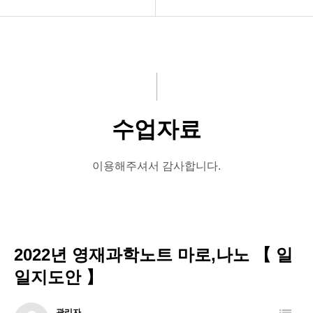
회사소개
공지사항
프로그램
교육자료
교육원 개설
수업자료
수업자료
교육원현황
교육원 소식
커뮤니티
이용해주셔서 감사합니다.
진단평가
인트라넷
2022년 영재과학노트 마로,나노 【 일
(구)인트라넷
일지도안 】
지도사 과정
관리자